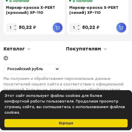
В наличии
В наличии
Маркер-краска X-PERT
Маркер-краска X-PERT
(красный) XP-110
(синий) XP-110
50,22
₽
50,22
₽
Каталог
Покупателям
Мы получаем и обрабатываем персональные данные
посетителей нашего сайта в соответствии с официальной
политикой. Если вы не даете согласия на обработку своих
персональных данных, вам необходимо покинуть наш сайт.
Этот сайт использует файлы cookies для более
комфортной работы пользователя. Продолжая просмотр
страниц сайта, вы соглашаетесь с использованием файлов
cookies.
Хорошо
Главная
Каталог
Избранное
Профиль
0
₽