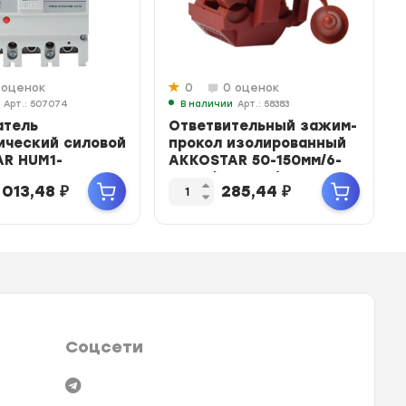
 оценок
0
0 оценок
Арт.: 507074
В наличии
Арт.: 58383
атель
Ответвительный зажим-
ический силовой
прокол изолированный
R HUM1-
AKKOSTAR 50-150мм/6-
00 3P 250A
50мм (уп.10шт)
 013,48
₽
285,44
₽
Соцсети