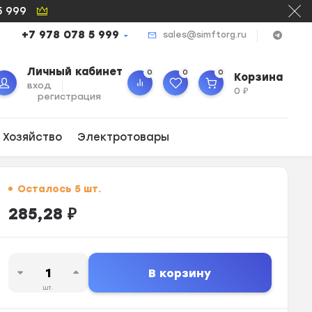
5 999
+7 978 078 5 999
sales@simftorg.ru
Личный кабинет
0
0
0
Корзина
вход
0
₽
регистрация
 Хозяйство
Электротовары
Осталось 5 шт.
285,28
₽
В корзину
шт.