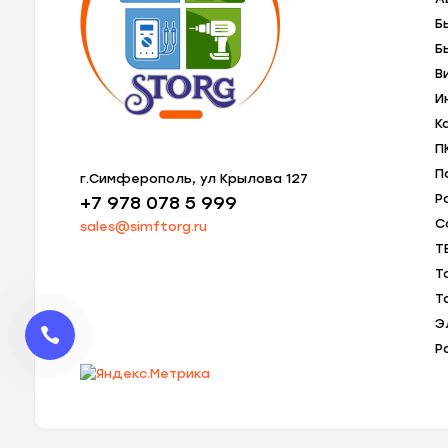
Б
Б
В
И
К
П
П
г.Симферополь, ул Крылова 127
Р
+7 978 078 5 999
С
sales@simftorg.ru
Т
Т
Т
Э
Р