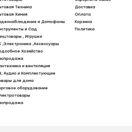
ытовая Техника
Доставка
ытовая Химия
Оплата
идеонаблюдение и Домофоны
Корзина
нструменты и Сад
Политика
анцтовары , Игрушки
К ,Электроника ,Аксессуары
одсобное Хозяйство
аспродажа
антехника и вентиляция
В, Аудио и Комплектующие
овары для дома
орговое оборудование
лектротовары
аспродажа