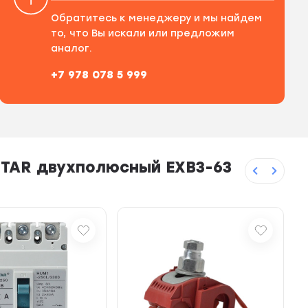
Обратитесь к менеджеру и мы найдем
то, что Вы искали или предложим
аналог.
+7 978 078 5 999
STAR двухполюсный EXB3-63