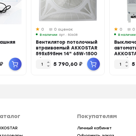
0
0 оценок
0
0
6
В наличии
Арт.: 50608
В наличии
машняя
Вентилятор потолочный
Выключ
втраиваемый AKKOSTAR
автомат
595x595мм 14" 65W-1500
AKKOSTA
м/ч с ...
250L/33
₽
5 790,60
₽
5
аталог
Покупателям
KKOSTAR
Личный кабинет
втотовары
Оформить заказ