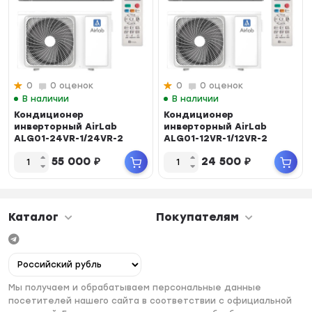
0
0 оценок
0
0 оценок
В наличии
В наличии
Кондиционер
Кондиционер
инверторный AirLab
инверторный AirLab
ALG01-24VR-1/24VR-2
ALG01-12VR-1/12VR-2
Inverter ( 72м² )
Inverter ( 36м² )
55 000
₽
24 500
₽
от-15°до...
от-15°до...
Каталог
Покупателям
Мы получаем и обрабатываем персональные данные
посетителей нашего сайта в соответствии с официальной