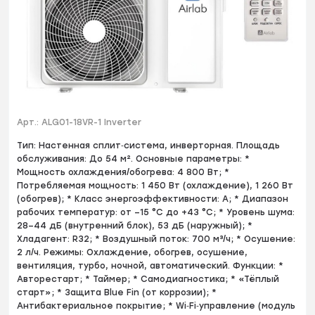
Арт.:
ALG01-18VR-1 Inverter
Тип: Настенная сплит‑система, инверторная. Площадь
обслуживания: До 54 м². Основные параметры: *
Мощность охлаждения/обогрева: 4 800 Вт; *
Потребляемая мощность: 1 450 Вт (охлаждение), 1 260 Вт
(обогрев); * Класс энергоэффективности: A; * Диапазон
рабочих температур: от –15 °C до +43 °C; * Уровень шума:
28–44 дБ (внутренний блок), 53 дБ (наружный); *
Хладагент: R32; * Воздушный поток: 700 м³/ч; * Осушение:
2 л/ч. Режимы: Охлаждение, обогрев, осушение,
вентиляция, турбо, ночной, автоматический. Функции: *
Авторестарт; * Таймер; * Самодиагностика; * «Тёплый
старт»; * Защита Blue Fin (от коррозии); *
Антибактериальное покрытие; * Wi‑Fi‑управление (модуль