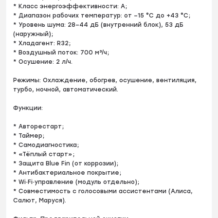
* Класс энергоэффективности: A;
* Диапазон рабочих температур: от –15 °C до +43 °C;
* Уровень шума: 28–44 дБ (внутренний блок), 53 дБ
(наружный);
* Хладагент: R32;
* Воздушный поток: 700 м³/ч;
* Осушение: 2 л/ч.
Режимы: Охлаждение, обогрев, осушение, вентиляция,
турбо, ночной, автоматический.
Функции:
* Авторестарт;
* Таймер;
* Самодиагностика;
* «Тёплый старт»;
* Защита Blue Fin (от коррозии);
* Антибактериальное покрытие;
* Wi‑Fi‑управление (модуль отдельно);
* Совместимость с голосовыми ассистентами (Алиса,
Салют, Маруся).